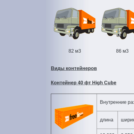
м
е
н
ю
82 м3
86 м3
Виды контейнеров
Контейнер 40 фт High Cube
Внутренние р
длина
шири