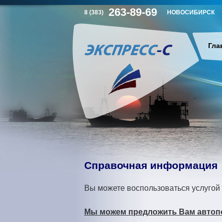
263-89-69
8 (383)
НОВОСИБИРСК
Гла
Г
л
а
в
н
Справочная информация
о
Вы можете воспользоваться услугой
е
Мы можем предложить Вам автоп