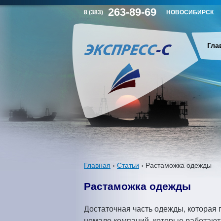
263-89-69
8 (383)
НОВОСИБИРСК
Гла
Г
л
а
в
н
Главная
›
Статьи
›
Растаможка одежды
В
о
Растаможка одежды
ы
е
Достаточная часть одежды, которая 
немало компаний, которые работают