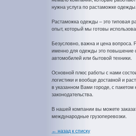
з
м
нужна услуга по растаможке одежды
д
е
Растаможка одежды – это типовая р
е
опыт, который мы готовы использова
н
с
Безусловно, важна и цена вопроса. 
ю
ь
именно для одежды это повышение с
автомобилей или бытовой техники.
Основной плюс работы с нами состои
логистики и вообще доставкой и рас
в указанном Вами городе, с пакето
законодательства.
В нашей компании вы можете заказат
международные грузоперевозки.
←
назад к списку